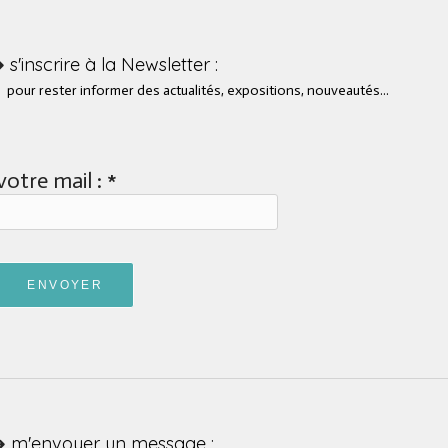
➜
​
s'inscrire à la Newsletter :
ur rester informer des actualités, expositions, nouveautés...
votre mail : *
ENVOYER
➜
m'envoyer un message :