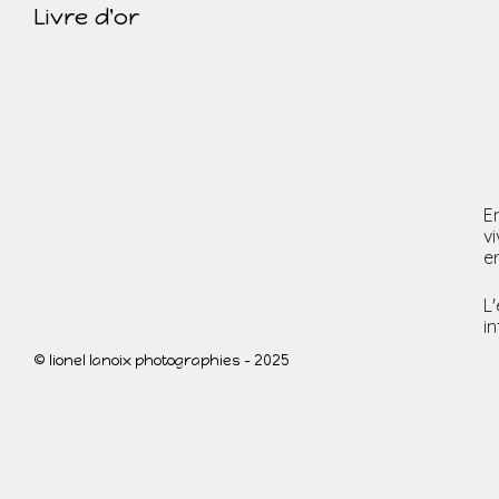
Livre d'or
E
v
e
L
i
© lionel lanoix photographies - 2025