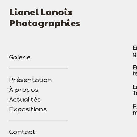
Lionel Lanoix
Photographies
E
g
Galerie
E
t
Présentation
E
À propos
T
Actualités
R
Expositions
m
Contact